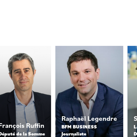
Raphaël
Legendre
François
Ruffin
BFM BUSINESS
L
Député de la Somme
Journaliste
D