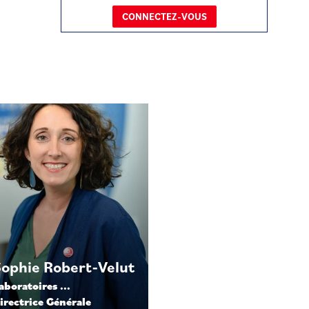
CONNECTEZ-VOUS
Sophie
Robert-Velut
aboratoires ...
irectrice Générale