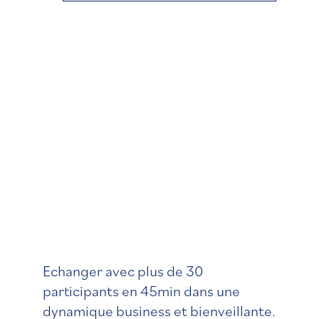
3
24
juin
2025
—
14:15
-
15:00
Speed
Metting
Echanger avec plus de 30
participants en 45min dans une
dynamique business et bienveillante.